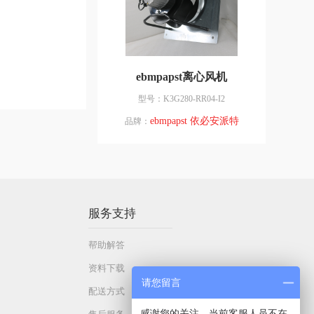
ebmpapst离心风机
型号：K3G280-RR04-I2
ebmpapst 依必安派特
品牌：
服务支持
帮助解答
资料下载
请您留言
配送方式
感谢您的关注，当前客服人员不在