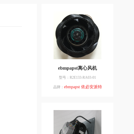
ebmpapst离心风机
型号：R2E133-RA03-01
ebmpapst 依必安派特
品牌：