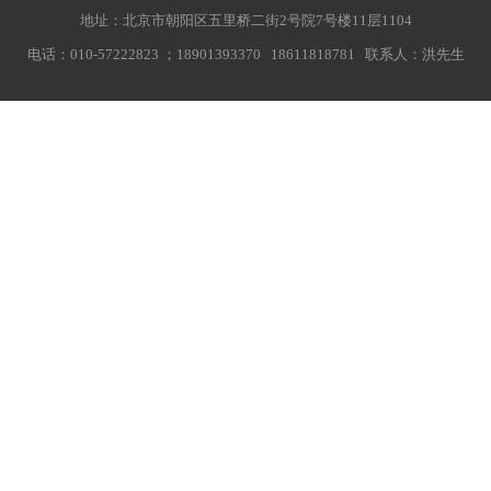
地址：北京市朝阳区五里桥二街2号院7号楼11层1104
电话：010-57222823 ；18901393370 18611818781 联系人：洪先生