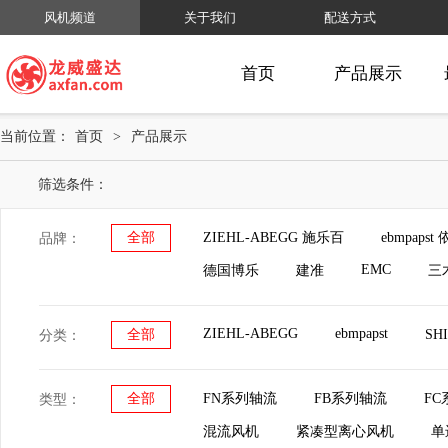
风机频道
关于我们
配送方式
首页
产品展示
当前位置：
首页
>
产品展示
筛选条件：
全部
ZIEHL-ABEGG 施乐百
ebmpaps
品牌：
EMC
德国博乐
建准
三
ZIEHL-ABEGG
ebmpapst
全部
SH
分类：
全部
FN系列轴流
FB系列轴流
F
类型：
混流风机
紧凑型离心风机
单